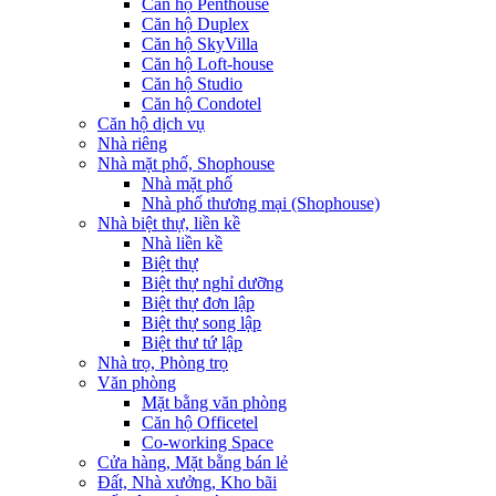
Căn hộ Penthouse
Căn hộ Duplex
Căn hộ SkyVilla
Căn hộ Loft-house
Căn hộ Studio
Căn hộ Condotel
Căn hộ dịch vụ
Nhà riêng
Nhà mặt phố, Shophouse
Nhà mặt phố
Nhà phố thương mại (Shophouse)
Nhà biệt thự, liền kề
Nhà liền kề
Biệt thự
Biệt thự nghỉ dưỡng
Biệt thự đơn lập
Biệt thự song lập
Biệt thư tứ lập
Nhà trọ, Phòng trọ
Văn phòng
Mặt bằng văn phòng
Căn hộ Officetel
Co-working Space
Cửa hàng, Mặt bằng bán lẻ
Đất, Nhà xưởng, Kho bãi