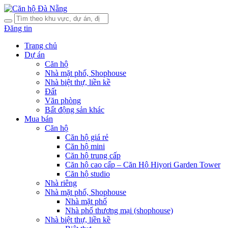
Đăng tin
Trang chủ
Dự án
Căn hộ
Nhà mặt phố, Shophouse
Nhà biệt thự, liền kề
Đất
Văn phòng
Bất động sản khác
Mua bán
Căn hộ
Căn hộ giá rẻ
Căn hộ mini
Căn hộ trung cấp
Căn hộ cao cấp – Căn Hộ Hiyori Garden Tower
Căn hộ studio
Nhà riêng
Nhà mặt phố, Shophouse
Nhà mặt phố
Nhà phố thương mại (shophouse)
Nhà biệt thự, liền kề