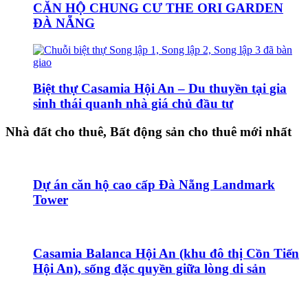
CĂN HỘ CHUNG CƯ THE ORI GARDEN
ĐÀ NẴNG
Biệt thự Casamia Hội An – Du thuyền tại gia
sinh thái quanh nhà giá chủ đầu tư
Nhà đất cho thuê, Bất động sản cho thuê mới nhất
Dự án căn hộ cao cấp Đà Nẵng Landmark
Tower
Casamia Balanca Hội An (khu đô thị Cồn Tiến
Hội An), sống đặc quyền giữa lòng di sản