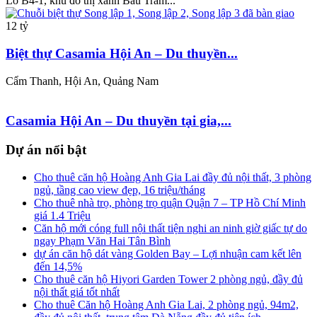
Lô B4-1, khu đô thị xanh Bàu Tràm...
12 tỷ
Biệt thự Casamia Hội An – Du thuyền...
Cẩm Thanh, Hội An, Quảng Nam
Casamia Hội An – Du thuyền tại gia,...
Dự án nổi bật
Cho thuê căn hộ Hoàng Anh Gia Lai đầy đủ nội thất, 3 phòng
ngủ, tầng cao view đẹp, 16 triệu/tháng
Cho thuê nhà trọ, phòng trọ quận Quận 7 – TP Hồ Chí Minh
giá 1.4 Triệu
Căn hộ mới cóng full nội thất tiện nghi an ninh giờ giấc tự do
ngay Phạm Văn Hai Tân Bình
dự án căn hộ dát vàng Golden Bay – Lợi nhuận cam kết lên
đến 14,5%
Cho thuê căn hộ Hiyori Garden Tower 2 phòng ngủ, đầy đủ
nội thất giá tốt nhất
Cho thuê Căn hộ Hoàng Anh Gia Lai, 2 phòng ngủ, 94m2,