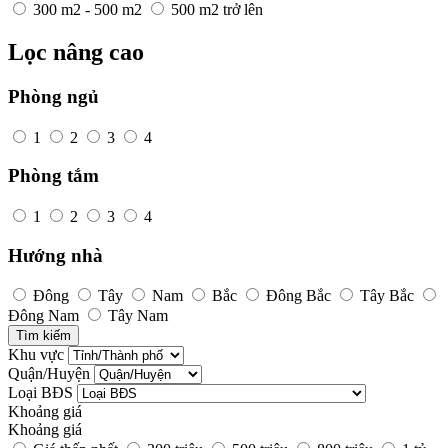
300 m2 - 500 m2
500 m2 trở lên
Lọc nâng cao
Phòng ngủ
1
2
3
4
Phòng tắm
1
2
3
4
Hướng nhà
Đông
Tây
Nam
Bắc
Đông Bắc
Tây Bắc
Đông Nam
Tây Nam
Khu vực
Quận/Huyện
Loại BĐS
Khoảng giá
Khoảng giá