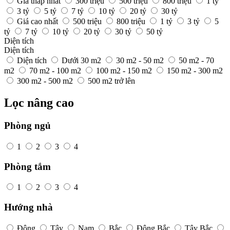
Giá thấp nhất
300 triệu
500 triệu
800 triệu
1 tỷ
3 tỷ
5 tỷ
7 tỷ
10 tỷ
20 tỷ
30 tỷ
Giá cao nhất
500 triệu
800 triệu
1 tỷ
3 tỷ
5
tỷ
7 tỷ
10 tỷ
20 tỷ
30 tỷ
50 tỷ
Diện tích
Diện tích
Diện tích
Dưới 30 m2
30 m2 - 50 m2
50 m2 - 70
m2
70 m2 - 100 m2
100 m2 - 150 m2
150 m2 - 300 m2
300 m2 - 500 m2
500 m2 trở lên
Lọc nâng cao
Phòng ngủ
1
2
3
4
Phòng tắm
1
2
3
4
Hướng nhà
Đông
Tây
Nam
Bắc
Đông Bắc
Tây Bắc