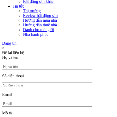
Bất động sản khác
Tin tức
Thị trường
Review bất động sản
Hướng dẫn mua nhà
Hướng dẫn thuê nhà
Dành cho môi giới
Nhà hạnh phúc
Đăng tin
×
Để lại liên hệ
Họ và tên
Số điện thoại
Email
Mô tả