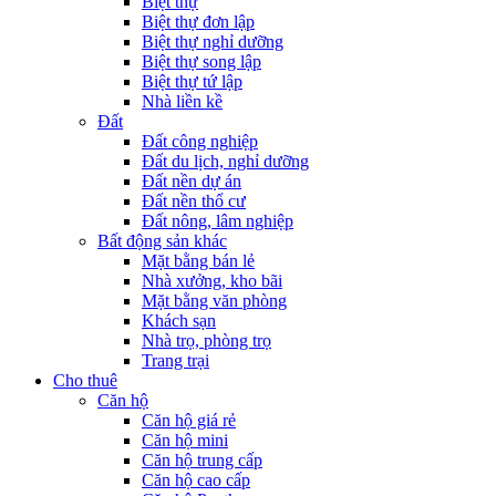
Biệt thự
Biệt thự đơn lập
Biệt thự nghỉ dưỡng
Biệt thự song lập
Biệt thự tứ lập
Nhà liền kề
Đất
Đất công nghiệp
Đất du lịch, nghỉ dưỡng
Đất nền dự án
Đất nền thổ cư
Đất nông, lâm nghiệp
Bất động sản khác
Mặt bằng bán lẻ
Nhà xưởng, kho bãi
Mặt bằng văn phòng
Khách sạn
Nhà trọ, phòng trọ
Trang trại
Cho thuê
Căn hộ
Căn hộ giá rẻ
Căn hộ mini
Căn hộ trung cấp
Căn hộ cao cấp