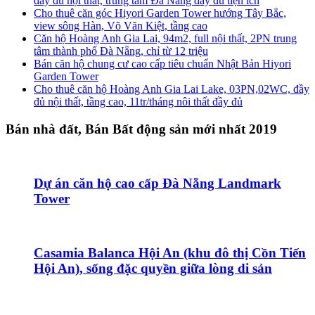
đầy đủ nội thất, trung tâm Đà Nẵng đầy đủ tiện ích
Cho thuê căn góc Hiyori Garden Tower hướng Tây Bắc,
view sông Hàn, Võ Văn Kiệt, tầng cao
Căn hộ Hoàng Anh Gia Lai, 94m2, full nội thất, 2PN trung
tâm thành phố Đà Nẵng, chỉ từ 12 triệu
Bán căn hộ chung cư cao cấp tiêu chuẩn Nhật Bản Hiyori
Garden Tower
Cho thuê căn hộ Hoàng Anh Gia Lai Lake, 03PN,02WC, đầy
đủ nội thất, tầng cao, 11tr/tháng nôi thất đầy đủ
Bán nhà đất, Bán Bất động sản mới nhất 2019
Dự án căn hộ cao cấp Đà Nẵng Landmark
Tower
Casamia Balanca Hội An (khu đô thị Cồn Tiến
Hội An), sống đặc quyền giữa lòng di sản