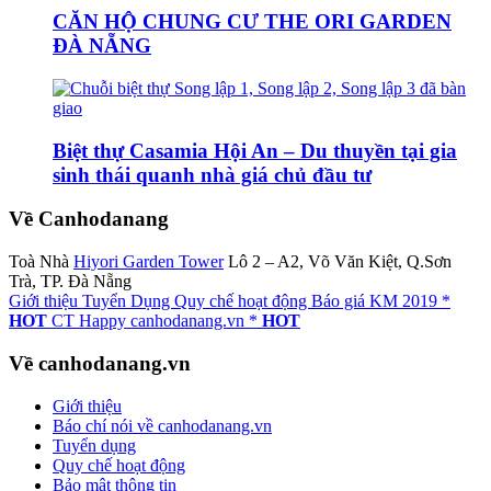
CĂN HỘ CHUNG CƯ THE ORI GARDEN
ĐÀ NẴNG
Biệt thự Casamia Hội An – Du thuyền tại gia
sinh thái quanh nhà giá chủ đầu tư
Về Canhodanang
Toà Nhà
Hiyori Garden Tower
Lô 2 – A2, Võ Văn Kiệt, Q.Sơn
Trà, TP. Đà Nẵng
Giới thiệu
Tuyển Dụng
Quy chế hoạt động
Báo giá
KM 2019 *
HOT
CT Happy canhodanang.vn *
HOT
Về canhodanang.vn
Giới thiệu
Báo chí nói về canhodanang.vn
Tuyển dụng
Quy chế hoạt động
Bảo mật thông tin