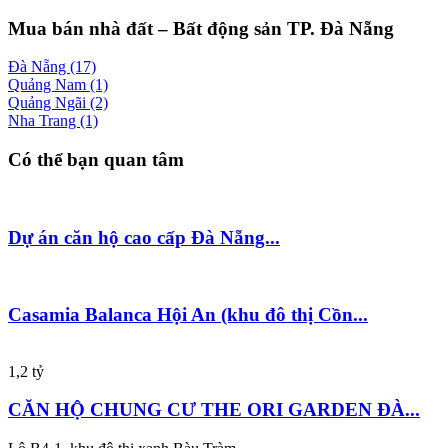
Mua bán nhà đất – Bất động sản TP. Đà Nẵng
Đà Nẵng
(17)
Quảng Nam
(1)
Quảng Ngãi
(2)
Nha Trang
(1)
Có thể bạn quan tâm
Dự án căn hộ cao cấp Đà Nẵng...
Casamia Balanca Hội An (khu đô thị Cồn...
1,2 tỷ
CĂN HỘ CHUNG CƯ THE ORI GARDEN ĐÀ...