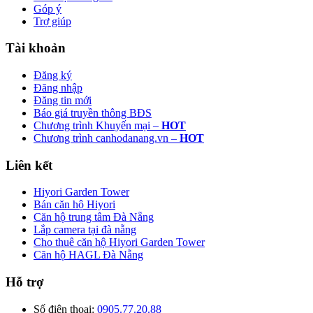
Góp ý
Trợ giúp
Tài khoản
Đăng ký
Đăng nhập
Đăng tin mới
Báo giá truyền thông BĐS
Chương trình Khuyến mại –
HOT
Chương trình canhodanang.vn –
HOT
Liên kết
Hiyori Garden Tower
Bán căn hộ Hiyori
Căn hộ trung tâm Đà Nẵng
Lắp camera tại đà nẵng
Cho thuê căn hộ Hiyori Garden Tower
Căn hộ HAGL Đà Nẵng
Hỗ trợ
Số điện thoại:
0905.77.20.88