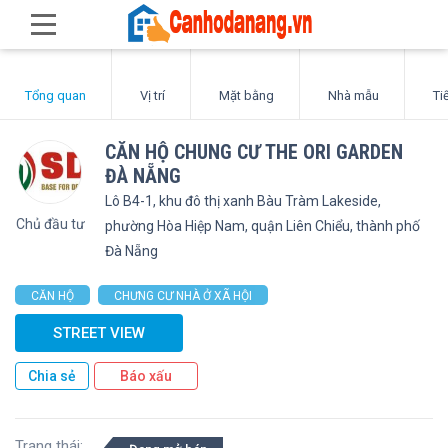
Tổng quan
Vị trí
Mặt bằng
Nhà mẫu
Ti
CĂN HỘ CHUNG CƯ THE ORI GARDEN
ĐÀ NẴNG
Lô B4-1, khu đô thị xanh Bàu Tràm Lakeside,
Chủ đầu tư
phường Hòa Hiệp Nam, quận Liên Chiểu, thành phố
Đà Nẵng
CĂN HỘ
CHƯNG CƯ NHÀ Ở XÃ HỘI
STREET VIEW
Chia sẻ
Báo xấu
Trạng thái: