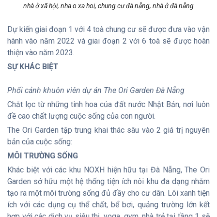
nhà ở xã hội, nha o xa hoi, chung cư đà nẵng, nhà ở đà nẵng
Dự kiến giai đoạn 1 với 4 toà chung cư sẽ được đưa vào vận
hành vào năm 2022 và giai đoạn 2 với 6 toà sẽ được hoàn
thiện vào năm 2023.
SỰ KHÁC BIỆT
Phối cảnh khuôn viên dự án The Ori Garden Đà Nẵng
Chắt lọc từ những tinh hoa của đất nước Nhật Bản, nơi luôn
đề cao chất lượng cuộc sống của con người.
The Ori Garden tập trung khai thác sâu vào 2 giá trị nguyên
bản của cuộc sống:
MÔI TRƯỜNG SỐNG
Khác biệt với các khu NOXH hiện hữu tại Đà Nẵng, The Ori
Garden sở hữu một hệ thống tiện ích nôi khu đa dạng nhằm
tạo ra một môi trường sống đủ đầy cho cư dân. Lõi xanh tiện
ích với các dụng cụ thể chất, bể bơi, quảng trường lớn kết
hợp với các dịch vụ siêu thị, yoga, gym, nhà trẻ tại tầng 1 sẽ