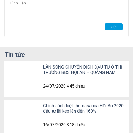
Tin tức
LÀN SÓNG CHUYỂN DỊCH ĐẦU TƯ Ở THỊ
TRƯỜNG BĐS HỘI AN – QUẢNG NAM
24/07/2020 4:45 chiều
Dự án The Ori Garden Đà Nẵng
tọa lạc tại vị trí trung tâm
của khu vực Tây Bắc Đà Nẵng, nằm tại đô thị xanh Bầu Tràm
Chính sách biệt thư casamia Hội An 2020
Lakeside rộng 64ha (Hồ điều hòa lớn nhất thành phố). The
đầu tư lãi kép lên đến 160%
Ori Garden sở hữu một tọa độ chiến lược nơi cửa ngõ giao
thương của thành phố, đón đầu dòng chảy phát triển của Đà
16/07/2020 3:18 chiều
Nẵng trong tương lai.