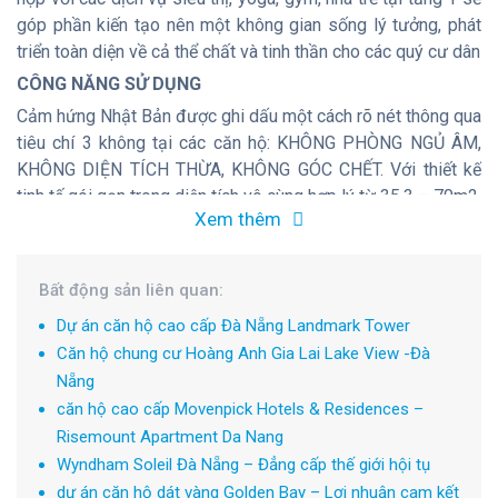
góp phần kiến tạo nên một không gian sống lý tưởng, phát
triển toàn diện về cả thể chất và tinh thần cho các quý cư dân
CÔNG NĂNG SỬ DỤNG
Cảm hứng Nhật Bản được ghi dấu một cách rõ nét thông qua
tiêu chí 3 không tại các căn hộ: KHÔNG PHÒNG NGỦ ÂM,
KHÔNG DIỆN TÍCH THỪA, KHÔNG GÓC CHẾT. Với thiết kế
tinh tế gói gọn trong diện tích vô cùng hợp lý từ 35.3 – 70m2,
Xem thêm
các căn hộ tại The Ori Garden sẽ mang đến những trải
nghiệm sống chất lượng nhất với mức giá hợp lý nhất cho
người dân Đà Nẵng.
Bất động sản liên quan:
CHI TIẾT DỰ ÁN
Dự án căn hộ cao cấp Đà Nẵng Landmark Tower
Căn hộ chung cư Hoàng Anh Gia Lai Lake View -Đà
Nẵng
căn hộ cao cấp Movenpick Hotels & Residences –
Risemount Apartment Da Nang
Wyndham Soleil Đà Nẵng – Đẳng cấp thế giới hội tụ
dự án căn hộ dát vàng Golden Bay – Lợi nhuận cam kết