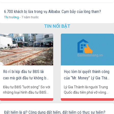
6.700 khách bị lừa trong vụ Alibaba: Cạm bẫy của lòng tham?
Thị trường
- 7 năm trước
TIN NỔI BẬT
Rò rỉ bí kíp đầu tư BĐS lãi
Học lỏm bí quyết thành công
cao mà giới đầu tư không bao
của “Mr. Money” Lý Gia Thành
giờ tiết lộ!
trong lĩnh vực BĐS
Đầu tư BĐS “lướt sóng” So với
Lý Gia Thành là người Trung
những loại hình đầu tư BĐS
Quốc đầu tiên phá vỡ vòng
trên thị trường hiện nay thì
kiềm tỏa gắt gao lên các tập
đầu tư kiểu“lướt sóng” được
đoàn thương mại Hong Kong
những nhà đầu tư chuyên
của thực dân Anh, đồng thời
Đất hiếm là gì? Công dụng đất hiếm, đất hiếm có thực sự hiếm?
nghiệp ưa chuộng hơn vì khả
cũng là người giữ vị trí quan