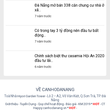
Đà Nẵng mở bán 338 căn chung cư nhà ở
xã...
7 năm trước
Có trong tay 3 tỷ đồng nên đầu tư bất
động...
7 năm trước
Chính sách biệt thư casamia Hội An 2020
đầu tư lãi...
6 năm trước
VỀ CANHODANANG
Toà Nhà
Lô 2 – A2, Võ Văn Kiệt, Q.Sơn Trà, TP. Đà
Hiyori Garden Tower
Nẵng
Giới thiệu
Tuyển Dụng
Quy chế hoạt động
Báo giá
KM 2019 *
HOT
CT
Happy canhodanang.vn *
HOT