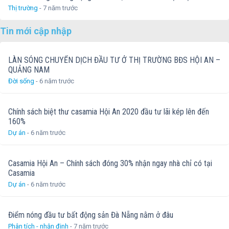
Thị trường
- 7 năm trước
năng cho lãi “khủng” trong
trọng trong ngành thương
một khoảng thời gian ngắn.
mại vận tải biển. Bạn bè,
Tin mới cập nhập
Tuy nhiên như bạn đã biết, lợi
đồng nghiệp gọi ông là Gia
nhuận càng cao […]
Thành. Báo […]
LÀN SÓNG CHUYỂN DỊCH ĐẦU TƯ Ở THỊ TRƯỜNG BĐS HỘI AN –
QUẢNG NAM
Đời sống
- 6 năm trước
Chính sách biệt thư casamia Hội An 2020 đầu tư lãi kép lên đến
160%
Dự án
- 6 năm trước
Casamia Hội An – Chính sách đóng 30% nhận ngay nhà chỉ có tại
Casamia
Dự án
- 6 năm trước
Điểm nóng đầu tư bất động sản Đà Nẵng nằm ở đâu
Phân tích - nhận định
- 7 năm trước