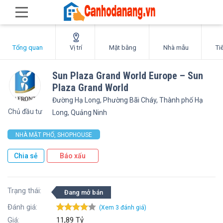
Tổng quan
Vị trí
Mặt bằng
Nhà mẫu
Ti
Sun Plaza Grand World Europe – Sun
Plaza Grand World
Đường Hạ Long, Phường Bãi Cháy, Thành phố Hạ
Chủ đầu tư
Long, Quảng Ninh
NHÀ MẶT PHỐ, SHOPHOUSE
Chia sẻ
Báo xấu
Trạng thái:
Đang mở bán
Đánh giá:
(Xem
3
đánh giá)
Giá:
11,89 Tỷ