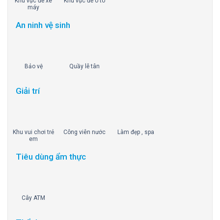
Khu vực để xe
Khu vực để ô tô
máy
An ninh vệ sinh
Bảo vệ
Quầy lễ tân
Giải trí
Khu vui chơi trẻ
Công viên nước
Làm đẹp , spa
em
Tiêu dùng ẩm thực
Cây ATM