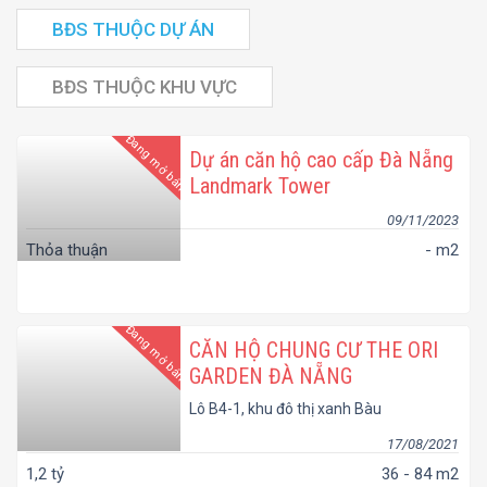
BĐS THUỘC DỰ ÁN
BĐS THUỘC KHU VỰC
Đang mở bán
Dự án căn hộ cao cấp Đà Nẵng
Landmark Tower
09/11/2023
Thỏa thuận
- m2
Đang mở bán
CĂN HỘ CHUNG CƯ THE ORI
GARDEN ĐÀ NẴNG
Lô B4-1, khu đô thị xanh Bàu
Tràm Lakeside, phường Hòa
Hiệp Nam, quận Liên Chiểu,
17/08/2021
thành phố Đà Nẵng
1,2 tỷ
36 - 84 m2