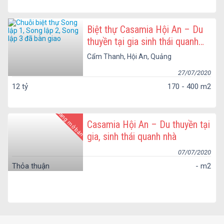
Biệt thự Casamia Hội An – Du
thuyền tại gia sinh thái quanh
nhà giá chủ đầu tư
Cẩm Thanh, Hội An, Quảng
Nam
27/07/2020
12 tỷ
170 - 400 m2
Đang mở bán
Casamia Hội An – Du thuyền tại
gia, sinh thái quanh nhà
07/07/2020
Thỏa thuận
- m2