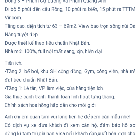
Đông 3 – Phạm Cự Lượng và Phạm Quang Ảnh
Đi bộ 5 phút đến cầu Rồng, 10 phút ra biển, 15 phút ra TTTM
Vincom.
Tầng cao, diện tích từ 63 – 69m2. View bao trọn sông núi Đà
Nẵng tuyệt đẹp.
Được thiết kế theo tiêu chuẩn Nhật Bản.
Nhà mới 100%, full nội thất sang, xịn, hiện đại.
Tiện ích:
•Tầng 2: bể bơi, khu SH cộng đồng, Gym, công viên, nhà trẻ
đạt tiêu chuẩn Nhật Bản.
•Tầng 1: Lễ tân, VP làm việc, cửa hàng tiện ích.
Giá thuê cạnh tranh, thanh toán linh hoạt từng tháng.
Chính sách hoa hồng hấp dẫn cho môi giới.
Anh chị em quan tâm vui lòng liên hệ để xem căn mẫu nhé!
Có dịch vụ xe đưa khách đi xem căn hộ, đảm bảo hồ sơ
đăng kí tạm trú,gia hạn visa nếu khách cần,xuất hóa đơn cho