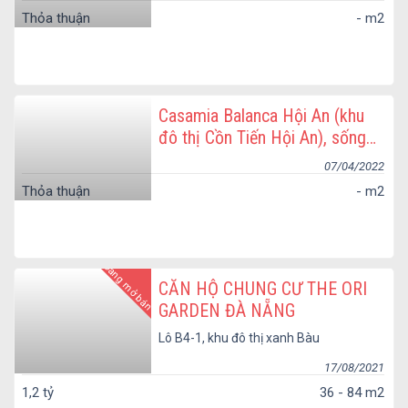
Thỏa thuận
- m2
Casamia Balanca Hội An (khu
đô thị Cồn Tiến Hội An), sống
đặc quyền giữa lòng di sản
07/04/2022
Thỏa thuận
- m2
Đang mở bán
CĂN HỘ CHUNG CƯ THE ORI
GARDEN ĐÀ NẴNG
Lô B4-1, khu đô thị xanh Bàu
Tràm Lakeside, phường Hòa
Hiệp Nam, quận Liên Chiểu,
17/08/2021
thành phố Đà Nẵng
1,2 tỷ
36 - 84 m2