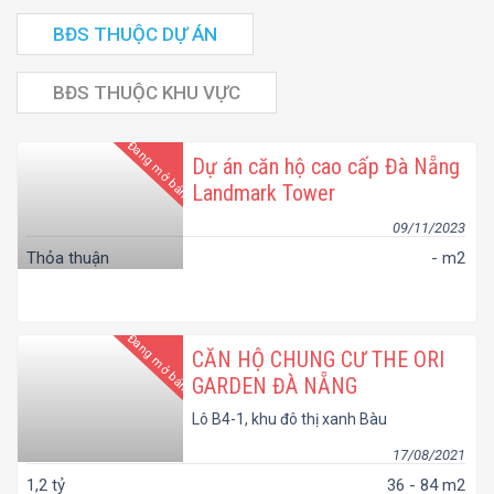
BĐS THUỘC DỰ ÁN
BĐS THUỘC KHU VỰC
Đang mở bán
Dự án căn hộ cao cấp Đà Nẵng
Landmark Tower
09/11/2023
Thỏa thuận
- m2
Đang mở bán
CĂN HỘ CHUNG CƯ THE ORI
GARDEN ĐÀ NẴNG
Lô B4-1, khu đô thị xanh Bàu
Tràm Lakeside, phường Hòa
Hiệp Nam, quận Liên Chiểu,
17/08/2021
thành phố Đà Nẵng
1,2 tỷ
36 - 84 m2