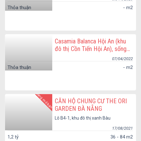
Thỏa thuận
- m2
Casamia Balanca Hội An (khu
đô thị Cồn Tiến Hội An), sống
đặc quyền giữa lòng di sản
07/04/2022
Thỏa thuận
- m2
Đang mở bán
CĂN HỘ CHUNG CƯ THE ORI
GARDEN ĐÀ NẴNG
Lô B4-1, khu đô thị xanh Bàu
Tràm Lakeside, phường Hòa
Hiệp Nam, quận Liên Chiểu,
17/08/2021
thành phố Đà Nẵng
1,2 tỷ
36 - 84 m2