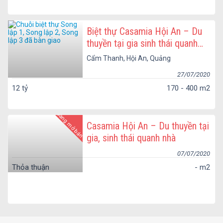
Biệt thự Casamia Hội An – Du
thuyền tại gia sinh thái quanh
nhà giá chủ đầu tư
Cẩm Thanh, Hội An, Quảng
Nam
27/07/2020
12 tỷ
170 - 400 m2
Đang mở bán
Casamia Hội An – Du thuyền tại
gia, sinh thái quanh nhà
07/07/2020
Thỏa thuận
- m2