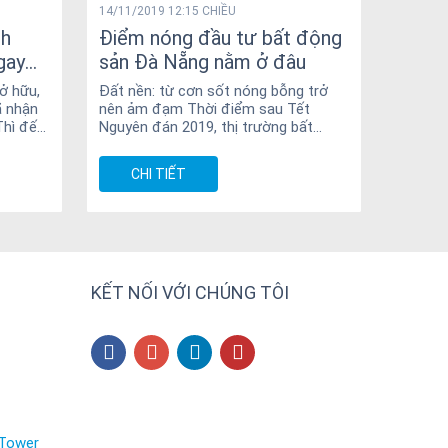
14/11/2019 12:15 CHIỀU
17/10/2
nh
Điểm nóng đầu tư bất động
Wyndh
gay
sản Đà Nẵng nằm ở đâu
Công 
lượng
ở hữu,
Đất nền: từ cơn sốt nóng bỗng trở
Điểm nh
ã nhận
nên ảm đạm Thời điểm sau Tết
tầng c
Thì đến
Nguyên đán 2019, thị trường bất
dựng dự
động sản Đà Nẵng rộ lên cơn sốt
và căn 
đất...
CHI TIẾT
CH
KẾT NỐI VỚI CHÚNG TÔI
 Tower