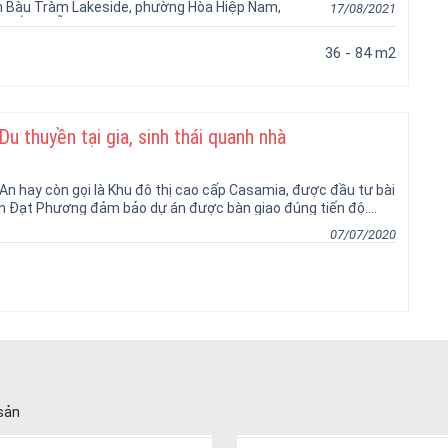
nh Bàu Tràm Lakeside, phường Hòa Hiệp Nam,
17/08/2021
 phố Đà Nẵng
36 - 84 m2
u thuyền tại gia, sinh thái quanh nhà
 An hay còn gọi là Khu đô thị cao cấp Casamia, được đầu tư bài
n Đạt Phương đảm bảo dự án được bàn giao đúng tiến độ....
07/07/2020
 sản