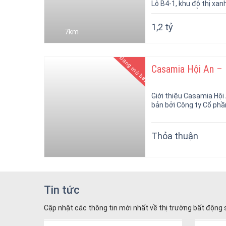
Lô B4-1, khu đô thị xa
quận Liên Chiểu, thành
1,2 tỷ
7km
Đang mở bán
Casamia Hội An – D
Giới thiệu Casamia Hội
bản bởi Công ty Cổ phầ
Thỏa thuận
Tin tức
Cập nhật các thông tin mới nhất về thị trường bất động