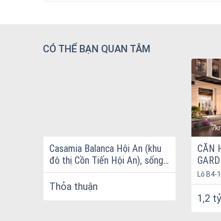
CÓ THỂ BẠN QUAN TÂM
ĐANG MỞ BÁN
7k
 Nẵng
Casamia Balanca Hội An (khu
CĂN 
đô thị Cồn Tiến Hội An), sống
GARD
đặc quyền giữa lòng di sản
Lô B4-1
Lakesi
Thỏa thuận
Liên Ch
1,2 t