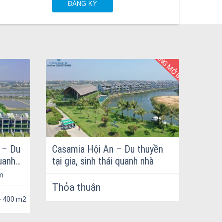
ĐANG MỞ BÁN
5
 – Du
Casamia Hội An – Du thuyền
Dự án
quanh
tại gia, sinh thái quanh nhà
Nẵng
m
Đường
Thuận,
Thỏa thuận
Thỏa
- 400 m2