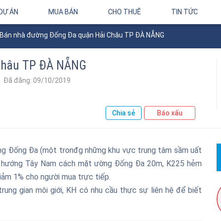
DỰ ÁN
MUA BÁN
CHO THUÊ
TIN TỨC
Bán nhà đường Đống Đa quận Hải Châu TP ĐÀ NẴNG
 Châu TP ĐÀ NẴNG
Đã đăng: 09/10/2019
Chia sẻ
Báo xấu
ờng Đống Đa (một tronđg những khu vực trung tâm sầm uất
×30) hướng Tây Nam cách mặt ường Đống Đa 20m, K225 hẻm
giảm 1% cho người mua trực tiếp.
trung gian môi giới, KH có nhu cầu thực sự liên hệ để biết