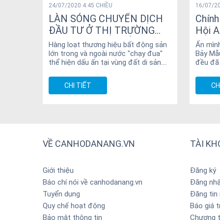
24/07/2020 4:45 CHIỀU
16/07/20
LÀN SÓNG CHUYỂN DỊCH
Chính
ĐẦU TƯ Ở THỊ TRƯỜNG
Hội A
BĐS HỘI AN – QUẢNG
lên đ
Hàng loạt thương hiệu bất động sản
Ẩn mình
NAM
lớn trong và ngoài nước "chạy đua"
Bảy Mẫu
thể hiện dấu ấn tại vùng đất di sản.
đều đã
Những khu resort, dự án nghỉ dưỡng,...
mềm mại
CHI TIẾT
CH
VỀ CANHODANANG.VN
TÀI K
Giới thiệu
Đăng ký
Báo chí nói về canhodanang.vn
Đăng nh
Tuyển dụng
Đăng tin
Quy chế hoạt động
Báo giá 
Bảo mật thông tin
Chương t