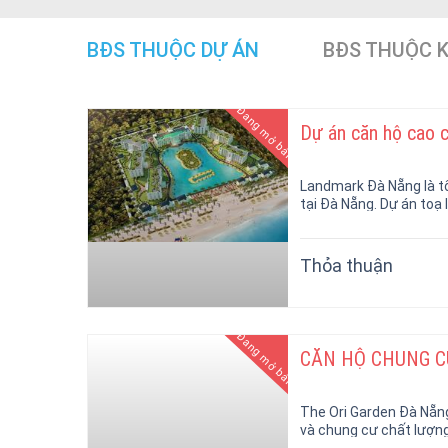
BĐS THUỘC DỰ ÁN
BĐS THUỘC 
Đang mở bán
Dự án căn hộ cao
Landmark Đà Nẵng là t
tại Đà Nẵng. Dự án toạ 
Thỏa thuận
Đang mở bán
CĂN HỘ CHUNG C
The Ori Garden Đà Nẵng 
và chung cư chất lượng 