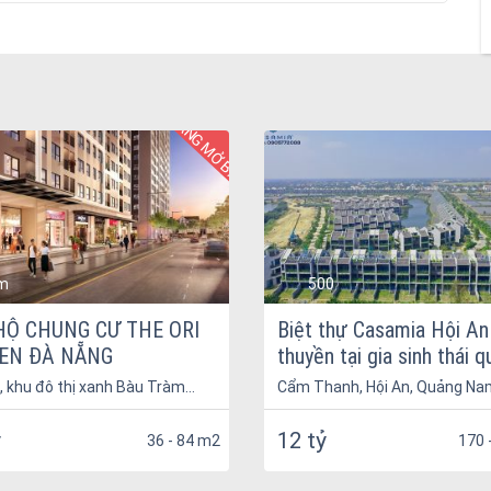
ĐANG MỞ BÁN
m
500
HỘ CHUNG CƯ THE ORI
Biệt thự Casamia Hội An
EN ĐÀ NẴNG
thuyền tại gia sinh thái 
nhà giá chủ đầu tư
, khu đô thị xanh Bàu Tràm
Cẩm Thanh, Hội An, Quảng Na
de, phường Hòa Hiệp Nam, quận
iểu, thành phố Đà Nẵng
ỷ
12 tỷ
36 - 84 m2
170 