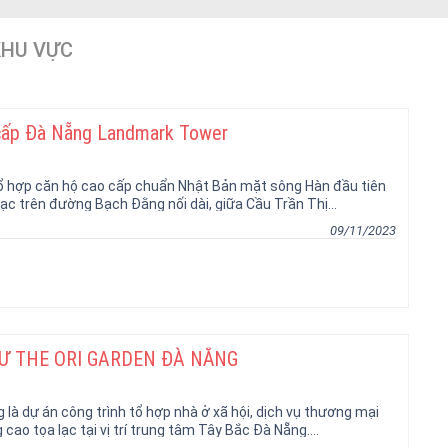
KHU VỰC
 cấp Đà Nẵng Landmark Tower
ổ hợp căn hộ cao cấp chuẩn Nhật Bản mặt sông Hàn đầu tiên
lạc trên đường Bạch Đằng nối dài, giữa Cầu Trần Thị...
09/11/2023
Ư THE ORI GARDEN ĐÀ NẴNG
là dự án công trình tổ hợp nhà ở xã hội, dịch vụ thương mại
cao tọa lạc tại vị trí trung tâm Tây Bắc Đà Nẵng....