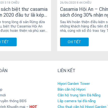
20 3:18 CHIỀU
26/06/2020 8:44 CHIỀU
 sách biệt thư casamia
Casamia Hội An – Chí
n 2020 đầu tư lãi kép
sách đóng 30% nhận n
ến 160%
nhà chỉ có tại Casamia
 trong lòng di sản Rừng dừa
Sau khi hoàn thiện điều kiện s
, biệt thự Casamia Hội An
những khách hàng đầu tiên đ
 được hoàn thiện và phủ xanh
nhà, cùng với sổ đỏ trao tay. 
 bằng cúc tần Ấn Độ,...
hiện tại chủ đầu tư tiếp...
I TIẾT
CHI TIẾT
HOẢN
LIÊN KẾT
Hiyori Garden Tower
ập
Bán căn hộ Hiyori
 mới
Căn hộ trung tâm Đà Nẵng
truyền thông BĐS
Lắp camera tại đà nẵng
rình Khuyến mại –
HOT
Cho thuê căn hộ Hiyori Garden