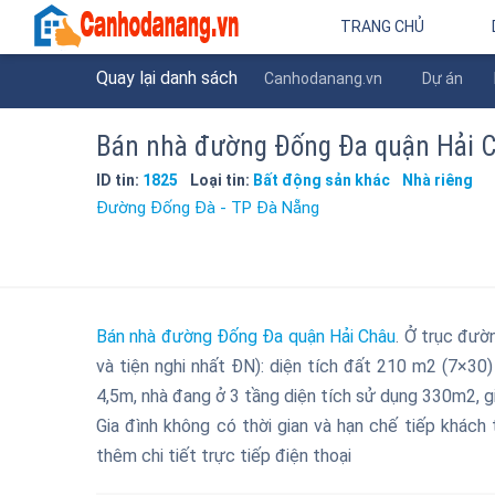
TRANG CHỦ
Quay lại danh sách
Canhodanang.vn
Dự án
Bán nhà đường Đống Đa quận Hải
ID tin:
1825
Loại tin:
Bất động sản khác
Nhà riêng
Đường Đống Đà - TP Đà Nẵng
Bán nhà đường Đống Đa quận Hải Châu
. Ở trục đư
và tiện nghi nhất ĐN): diện tích đất 210 m2 (7
4,5m, nhà đang ở 3 tầng diện tích sử dụng 330m2, 
Gia đình không có thời gian và hạn chế tiếp khách 
thêm chi tiết trực tiếp điện thoại